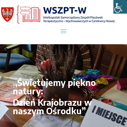
,
,Świętujemy piękno
natury:
Dzień Krajobrazu w
naszym Ośrodku”