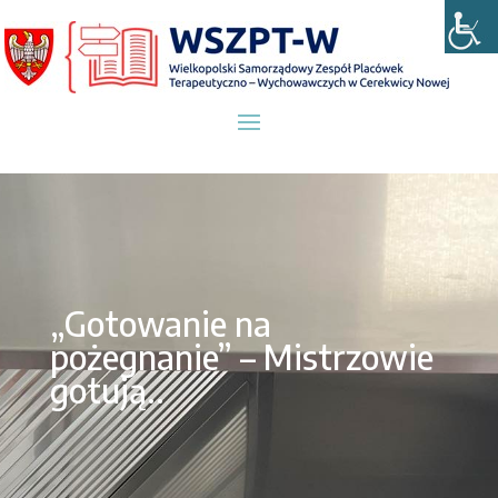
„Gotowanie na
pożegnanie” – Mistrzowie
gotują..